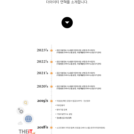
더아이티 연혁을 소개합니다.
arrow_drop_down_circle